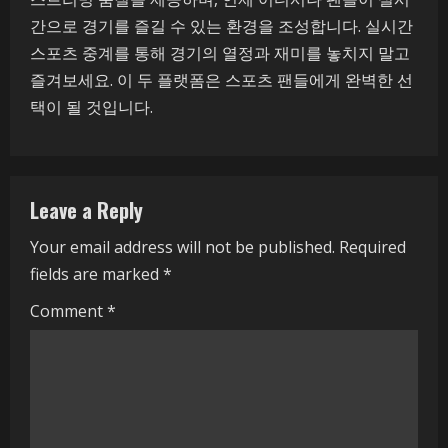
간으로 경기를 즐길 수 있는 환경을 조성합니다. 실시간
스포츠 중계를 통해 경기의 열정과 재미를 놓치지 말고
즐겨보세요. 이 두 플랫폼은 스포츠 팬들에게 완벽한 선
택이 될 것입니다.
Leave a Reply
Your email address will not be published.
Required
fields are marked
*
Comment
*